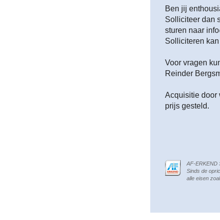
Ben jij enthous
Solliciteer dan 
sturen naar inf
Solliciteren kan
Voor vragen kun
Reinder Bergsm
Acquisitie door
prijs gesteld.
AF-ERKEND 
Sinds de opri
alle eisen zo